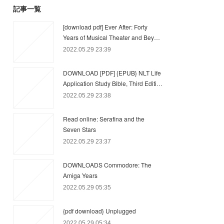
記事一覧
[download pdf] Ever After: Forty
Years of Musical Theater and Bey…
2022.05.29 23:39
DOWNLOAD [PDF] {EPUB} NLT Life
Application Study Bible, Third Editi…
2022.05.29 23:38
Read online: Serafina and the
Seven Stars
2022.05.29 23:37
DOWNLOADS Commodore: The
Amiga Years
2022.05.29 05:35
{pdf download} Unplugged
2022.05.29 05:34