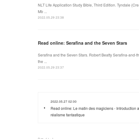
NLT Life Application Study Bible, Third Edition. Tyndale (C
Mb ...
2022.05.29 23:38
Read online: Serafina and the Seven Stars
Serafina and the Seven Stars. Robert Beatty Serafina-and-
the ...
2022.05.29 23:37
2022.05.27 02:00
Read online: Le matin des magiciens - Introduction 
réalisme fantastique
0
コメント