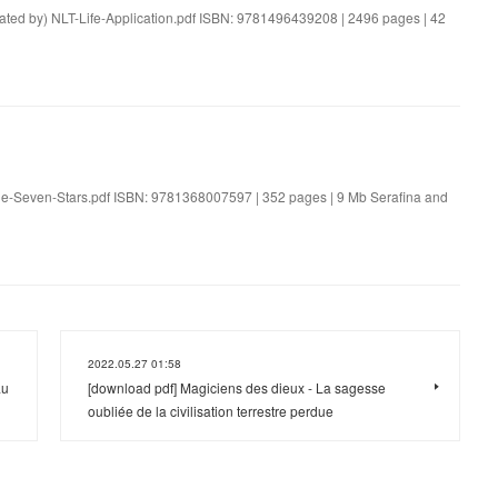
reated by) NLT-Life-Application.pdf ISBN: 9781496439208 | 2496 pages | 42
the-Seven-Stars.pdf ISBN: 9781368007597 | 352 pages | 9 Mb Serafina and
2022.05.27 01:58
au
[download pdf] Magiciens des dieux - La sagesse
oubliée de la civilisation terrestre perdue