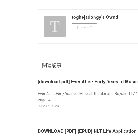
toghejadongy's Ownd
フォロー
関連記事
[download pdf] Ever After: Forty Years of Mus
Ever After: Forty Years of Musical Theater and Beyond 1977
Page: 4...
2022.05.29 23:39
DOWNLOAD [PDF] {EPUB} NLT Life Application S