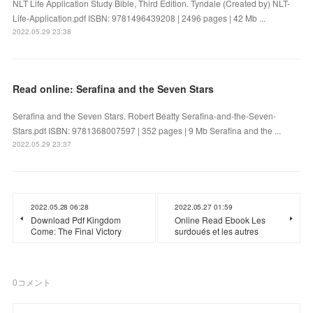
NLT Life Application Study Bible, Third Edition. Tyndale (Created by) NLT-
Life-Application.pdf ISBN: 9781496439208 | 2496 pages | 42 Mb ...
2022.05.29 23:38
Read online: Serafina and the Seven Stars
Serafina and the Seven Stars. Robert Beatty Serafina-and-the-Seven-
Stars.pdf ISBN: 9781368007597 | 352 pages | 9 Mb Serafina and the ...
2022.05.29 23:37
2022.05.28 06:28
2022.05.27 01:59
Download Pdf Kingdom
Online Read Ebook Les
Come: The Final Victory
surdoués et les autres
0
コメント